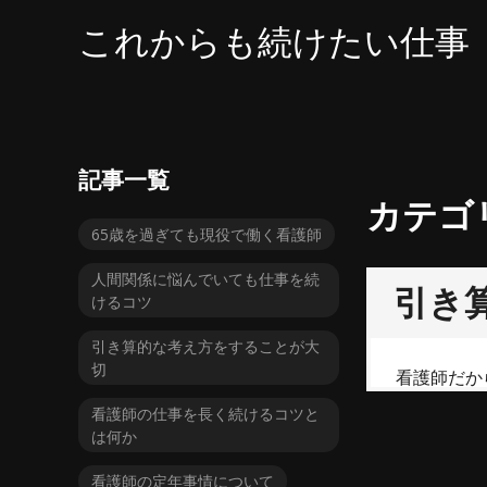
コ
これからも続けたい仕事
ン
テ
ン
ツ
へ
ス
記事一覧
キ
カテゴ
ッ
65歳を過ぎても現役で働く看護師
プ
人間関係に悩んでいても仕事を続
引き
けるコツ
引き算的な考え方をすることが大
切
看護師だか
看護師の仕事を長く続けるコツと
は何か
看護師の定年事情について