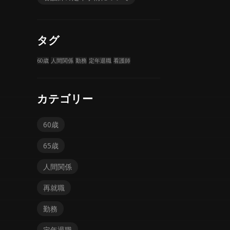
タグ
60歳
人間関係
勤務
定年退職
看護師
カテゴリー
60歳
65歳
人間関係
再就職
勤務
定年退職